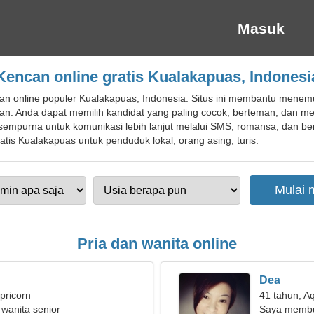
Masuk
Kencan online gratis Kualakapuas, Indonesi
an online populer Kualakapuas, Indonesia. Situs ini membantu men
an. Anda dapat memilih kandidat yang paling cocok, berteman, dan 
empurna untuk komunikasi lebih lanjut melalui SMS, romansa, dan be
tis Kualakapuas untuk penduduk lokal, orang asing, turis.
Pria dan wanita online
Dea
pricorn
41 tahun, A
 wanita senior
Saya membu