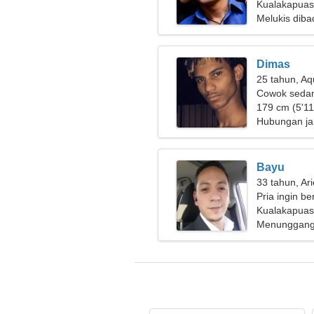
Kualakapuas
Melukis dib
Dimas
25 tahun, Aq
Cowok sedan
179 cm (5'11"
Hubungan ja
Bayu
33 tahun, Ar
Pria ingin b
Kualakapuas
Menunggang 