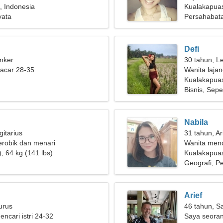
, Indonesia
memiliki tuj
Kualakapua
yata
Persahabat
Defi
nker
30 tahun, L
pacar 28-35
Wanita laja
Kualakapuas
Bisnis, Sep
Nabila
gitarius
31 tahun, Ar
erobik dan menari
Wanita men
, 64 kg (141 lbs)
Kualakapua
Geografi, P
Arief
urus
46 tahun, Sa
encari istri 24-32
Saya seora