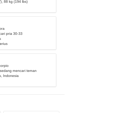
nita yang menyenangkan
), 88 kg (194 lbs)
bra
ari pria 30-33
s
erius
corpio
 sedang mencari teman
, Indonesia