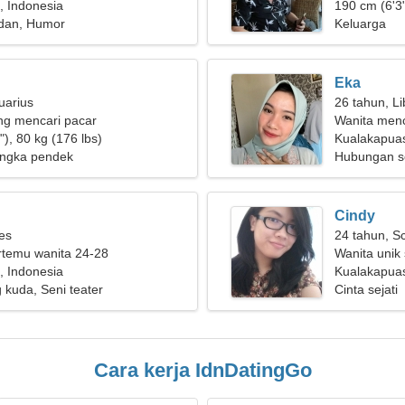
, Indonesia
seorang wa
190 cm (6'3"
adan, Humor
Keluarga
Eka
uarius
26 tahun, Li
g mencari pacar
Wanita menc
), 80 kg (176 lbs)
Kualakapua
ngka pendek
Hubungan s
Cindy
ies
24 tahun, S
ertemu wanita 24-28
Wanita unik
, Indonesia
Kualakapuas
kuda, Seni teater
Cinta sejati
Cara kerja IdnDatingGo