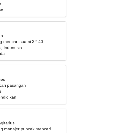
uan
s
an
eo
ng mencari suami 32-40
, Indonesia
eda
ies
cari pasangan
s
endidikan
gitarius
ng manajer puncak mencari