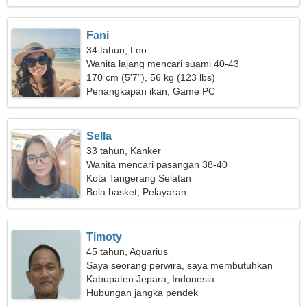
Fani
34 tahun, Leo
Wanita lajang mencari suami 40-43
170 cm (5'7"), 56 kg (123 lbs)
Penangkapan ikan, Game PC
Sella
33 tahun, Kanker
Wanita mencari pasangan 38-40
Kota Tangerang Selatan
Bola basket, Pelayaran
Timoty
45 tahun, Aquarius
Saya seorang perwira, saya membutuhkan
wanita yang menawan
Kabupaten Jepara, Indonesia
Hubungan jangka pendek