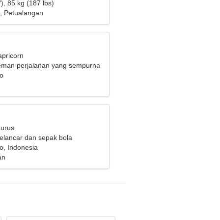
), 85 kg (187 lbs)
, Petualangan
apricorn
eman perjalanan yang sempurna
o
aurus
elancar dan sepak bola
, Indonesia
an