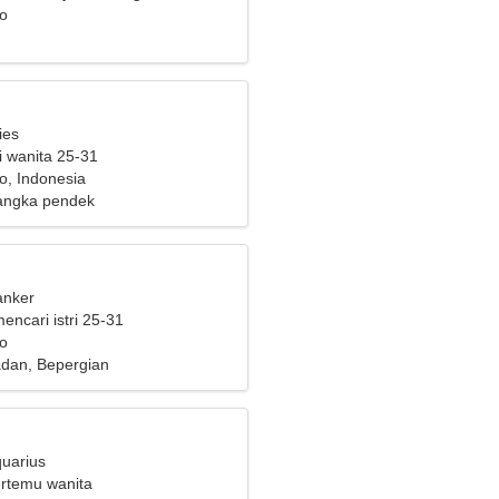
o
ies
i wanita 25-31
, Indonesia
angka pendek
anker
mencari istri 25-31
o
adan, Bepergian
quarius
ertemu wanita