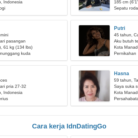
, Indonesia
185 cm (6'1"
ogi
Sepatu roda
Putri
mini
45 tahun, C
ari pasangan
Aku butuh t
, 61 kg (134 lbs)
Kota Manad
enunggang kuda
Pernikahan
Hasna
sces
59 tahun, T
ri pria 27-32
Saya suka s
, Indonesia
Kota Manado
rius
Persahabat
Cara kerja IdnDatingGo