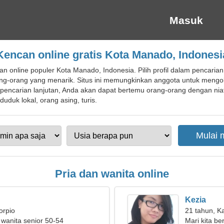
Masuk
Kencan online gratis Kota Manado, Indonesi
 online populer Kota Manado, Indonesia. Pilih profil dalam pencarian
g-orang yang menarik. Situs ini memungkinkan anggota untuk mengob
 pencarian lanjutan, Anda akan dapat bertemu orang-orang dengan nia
duk lokal, orang asing, turis.
Pria dan wanita online
Kezia
orpio
21 tahun, K
 wanita senior 50-54
Mari kita b