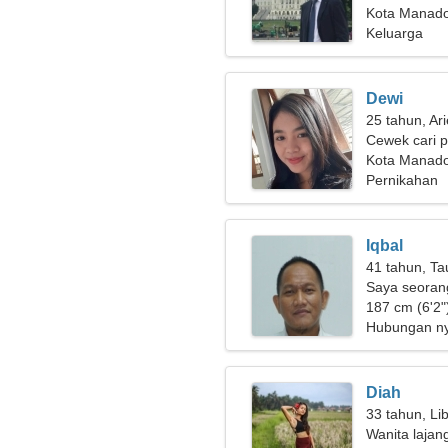
Kota Manado
Keluarga
Dewi
25 tahun, Ar
Cewek cari 
Kota Manad
Pernikahan
Iqbal
41 tahun, Ta
Saya seorang
yang ramah
187 cm (6'2"
Hubungan n
Diah
33 tahun, Li
Wanita lajan