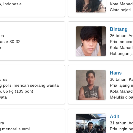
, Indonesia
penyayang
Kota Manad
Cinta sejati
Bintang
ies
26 tahun, Ar
pacar 30-32
Pria mencar
o
Kota Manado
Hubungan j
Hans
urus
36 tahun, K
 polisi mencari seorang wanita
Pria lajang 
), 86 kg (189 pon)
Kota Manad
yata
Melukis dib
Adit
bra
31 tahun, A
g mencari suami
Pria ingin b