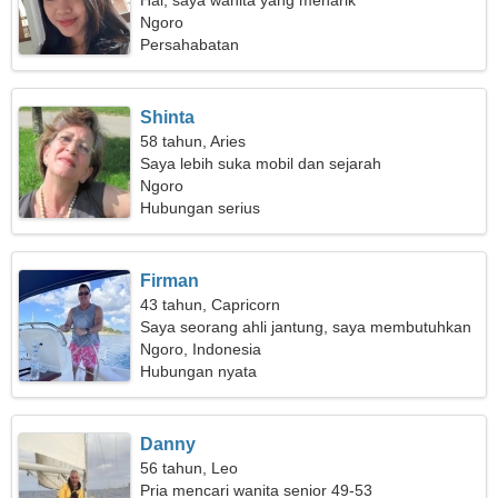
Hai, saya wanita yang menarik
Ngoro
Persahabatan
Shinta
58 tahun, Aries
Saya lebih suka mobil dan sejarah
Ngoro
Hubungan serius
Firman
43 tahun, Capricorn
Saya seorang ahli jantung, saya membutuhkan
wanita yang menawan
Ngoro, Indonesia
Hubungan nyata
Danny
56 tahun, Leo
Pria mencari wanita senior 49-53