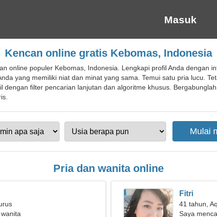
Masuk
Kencan online gratis Kebomas, Indonesia
n online populer Kebomas, Indonesia. Lengkapi profil Anda dengan in
da yang memiliki niat dan minat yang sama. Temui satu pria lucu. Te
l dengan filter pencarian lanjutan dan algoritme khusus. Bergabungla
is.
Pria dan wanita online
Fitri
urus
41 tahun, A
 wanita
Saya mencar