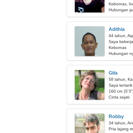
Kebomas, In
Hubungan ja
Adithia
44 tahun, Aq
Saya bekerj
seorang wani
Kebomas
Hubungan n
Gita
58 tahun, Ka
Saya tertar
sejarah
160 cm (5'3")
Cinta sejati
Robby
34 tahun, Ar
Pria lajang m