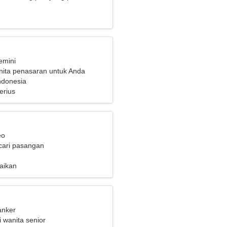
emini
ita penasaran untuk Anda
ndonesia
erius
eo
cari pasangan
aikan
anker
 wanita senior