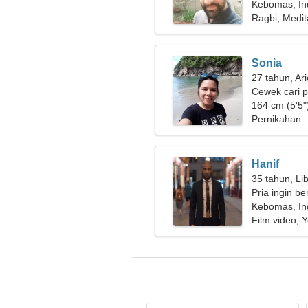
Kebomas, In
Ragbi, Medit
Sonia
27 tahun, Ar
Cewek cari 
164 cm (5'5")
Pernikahan
Hanif
35 tahun, Li
Pria ingin b
Kebomas, In
Film video, 