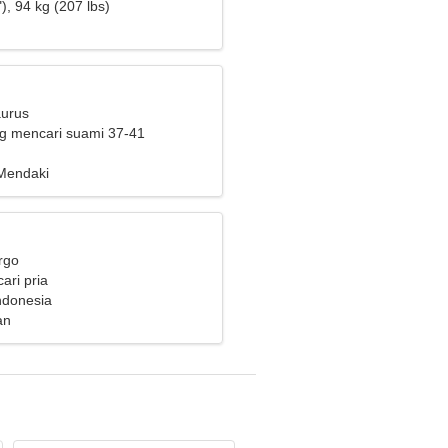
), 94 kg (207 lbs)
aurus
ng mencari suami 37-41
Mendaki
rgo
ari pria
ndonesia
an