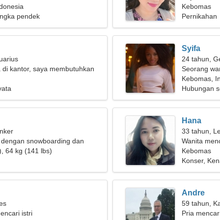
donesia
hidup
Kebomas
ngka pendek
Pernikahan
Syifa
uarius
24 tahun, G
a di kantor, saya membutuhkan
Seorang wan
ta yang fantastis
Kebomas, I
yata
Hubungan s
Hana
nker
33 tahun, L
ik dengan snowboarding dan
Wanita men
, 64 kg (141 lbs)
Kebomas
Konser, Ken
Andre
ies
59 tahun, K
encari istri
Pria mencari