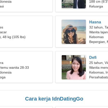
donesia
188 cm (6'3"
asi
Keluarga
Hasna
ies
32 tahun, T
pacar
Wanita laja
, 48 kg (105 lbs)
Kebomas
Bepergian, 
Defi
bra
25 tahun, Vi
ertemu wanita 28-33
Wanita menc
donesia
Kebomas, I
Yoga
Persahabat
Cara kerja IdnDatingGo