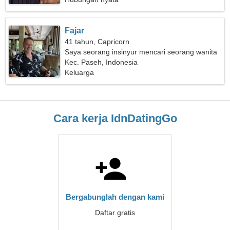
Fajar
41 tahun, Capricorn
Saya seorang insinyur mencari seorang wanita
yang penuh kasih sayang
Kec. Paseh, Indonesia
Keluarga
Cara kerja IdnDatingGo
Bergabunglah dengan kami
Daftar gratis