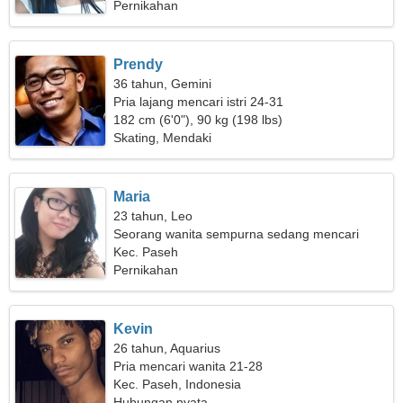
Pernikahan
Prendy
36 tahun, Gemini
Pria lajang mencari istri 24-31
182 cm (6'0"), 90 kg (198 lbs)
Skating, Mendaki
Maria
23 tahun, Leo
Seorang wanita sempurna sedang mencari
kencan
Kec. Paseh
Pernikahan
Kevin
26 tahun, Aquarius
Pria mencari wanita 21-28
Kec. Paseh, Indonesia
Hubungan nyata