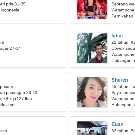
ri pria 31-35
Seorang wan
Indonesia
cinta
Watampone
Pernikahan
Iqbal
bra
22 tahun, K
pacar 27-34
Cowok seda
Watampone,
Hubungan n
Sheren
pricorn
45 tahun, T
ari pasangan 36-43
Saya mencar
, 58 kg (127 lbs)
bersama
Watampone
Bola voli
Hubungan s
Euan
sces
32 tahun, S