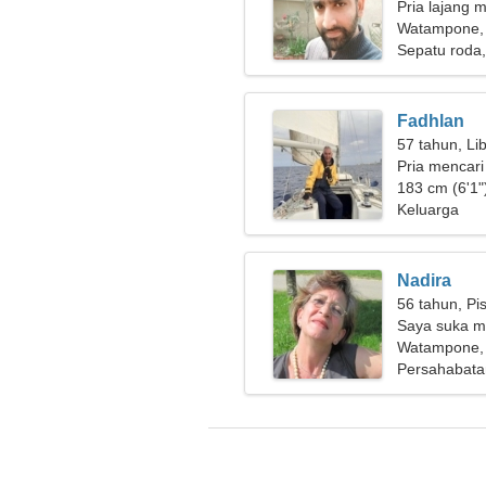
Pria lajang m
Watampone, 
Sepatu roda,
Fadhlan
57 tahun, Li
Pria mencari
183 cm (6'1"
Keluarga
Nadira
56 tahun, Pi
Saya suka m
Watampone, 
Persahabata