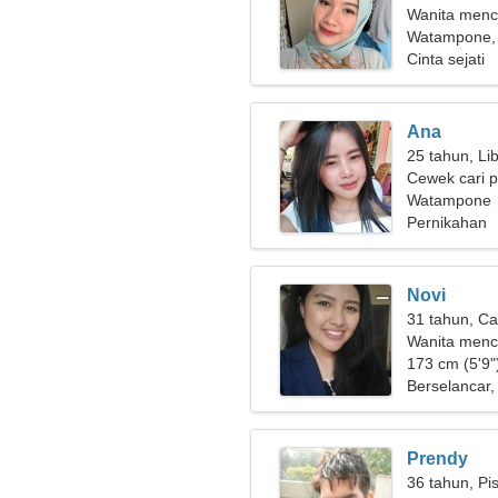
Wanita menca
Watampone, 
Cinta sejati
Ana
25 tahun, Li
Cewek cari 
Watampone
Pernikahan
Novi
31 tahun, Ca
Wanita menc
173 cm (5'9")
Berselancar, 
Prendy
36 tahun, Pi