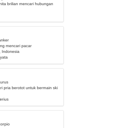
ita brilian mencari hubungan
anker
ng mencari pacar
 Indonesia
yata
aurus
i pria berotot untuk bermain ski
erius
corpio