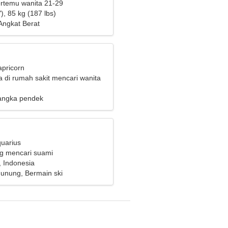
bertemu wanita 21-29
), 85 kg (187 lbs)
Angkat Berat
apricorn
a di rumah sakit mencari wanita
angka pendek
quarius
ng mencari suami
 Indonesia
unung, Bermain ski