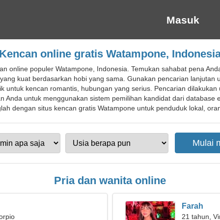
Masuk
Kencan online gratis Watampone, Indonesi
an online populer Watampone, Indonesia. Temukan sahabat pena And
 yang kuat berdasarkan hobi yang sama. Gunakan pencarian lanjuta
k untuk kencan romantis, hubungan yang serius. Pencarian dilakuka
an Anda untuk menggunakan sistem pemilihan kandidat dari database e
ah dengan situs kencan gratis Watampone untuk penduduk lokal, orang
Pria dan wanita online
Farah
orpio
21 tahun, Vi