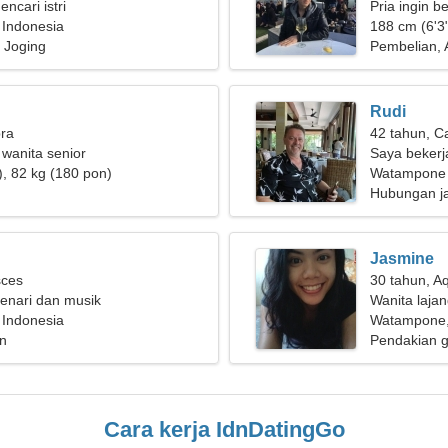
encari istri
Pria ingin 
Indonesia
188 cm (6'3"
 Joging
Pembelian, 
Rudi
bra
42 tahun, C
 wanita senior
Saya bekerj
), 82 kg (180 pon)
yang baik
Watampone
Hubungan j
Jasmine
sces
30 tahun, A
enari dan musik
Wanita laja
Indonesia
Watampone,
n
Pendakian g
Cara kerja IdnDatingGo