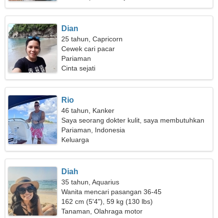
Dian
25 tahun, Capricorn
Cewek cari pacar
Pariaman
Cinta sejati
Rio
46 tahun, Kanker
Saya seorang dokter kulit, saya membutuhkan
wanita yang luar biasa
Pariaman, Indonesia
Keluarga
Diah
35 tahun, Aquarius
Wanita mencari pasangan 36-45
162 cm (5'4"), 59 kg (130 lbs)
Tanaman, Olahraga motor