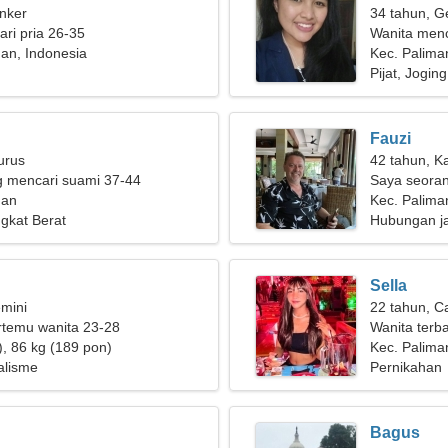
nker
34 tahun, G
ri pria 26-35
Wanita men
an, Indonesia
Kec. Palima
Pijat, Joging
Fauzi
urus
42 tahun, K
g mencari suami 37-44
Saya seora
nan
wanita yan
Kec. Palima
gkat Berat
Hubungan j
Sella
mini
22 tahun, C
ertemu wanita 23-28
Wanita terb
), 86 kg (189 pon)
penuh gaira
Kec. Palima
alisme
Pernikahan
Bagus