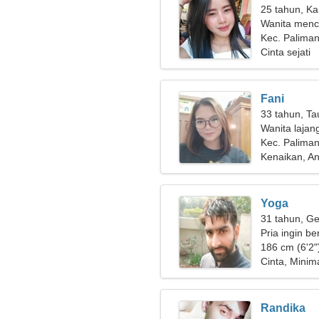
25 tahun, Ka
Wanita menca
Kec. Paliman
Cinta sejati
Fani
33 tahun, Ta
Wanita lajan
Kec. Palima
Kenaikan, An
Yoga
31 tahun, Ge
Pria ingin b
186 cm (6'2"
Cinta, Minim
Randika