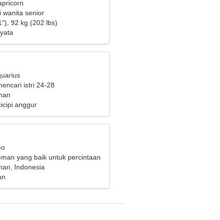
apricorn
 wanita senior
"), 92 kg (202 lbs)
yata
quarius
mencari istri 24-28
nan
icipi anggur
eo
eman yang baik untuk percintaan
nan, Indonesia
an