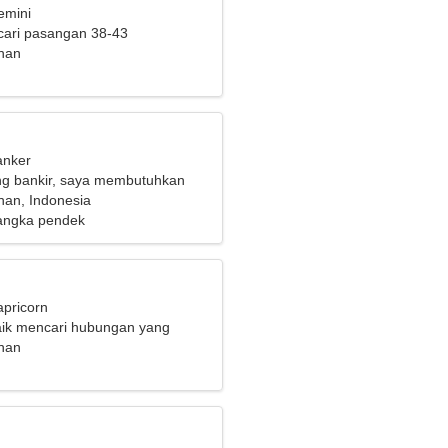
emini
cari pasangan 38-43
nan
anker
ng bankir, saya membutuhkan
g bersemangat
nan, Indonesia
angka pendek
apricorn
aik mencari hubungan yang
h
nan