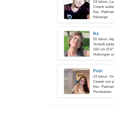
24 tahun, Le
Cowok sedan
Kec. Paliman
Keluarga
Ika
55 tahun, Aq
Tertarik pad
166 cm (5'6")
Hubungan se
Putri
23 tahun, Vi
Cewek cari 
Kec. Paliman
Pernikahan