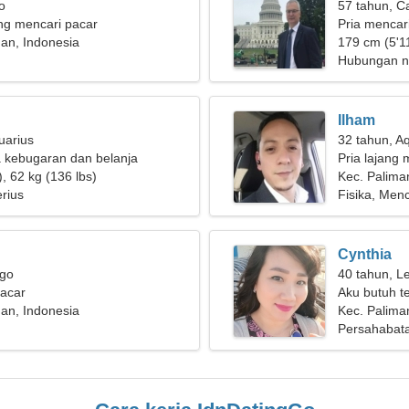
o
57 tahun, C
g mencari pacar
Pria mencari
an, Indonesia
179 cm (5'11
Hubungan n
Ilham
uarius
32 tahun, A
a kebugaran dan belanja
Pria lajang 
, 62 kg (136 lbs)
Kec. Palima
rius
Fisika, Menc
Cynthia
rgo
40 tahun, L
pacar
Aku butuh t
an, Indonesia
Kec. Palima
Persahabat