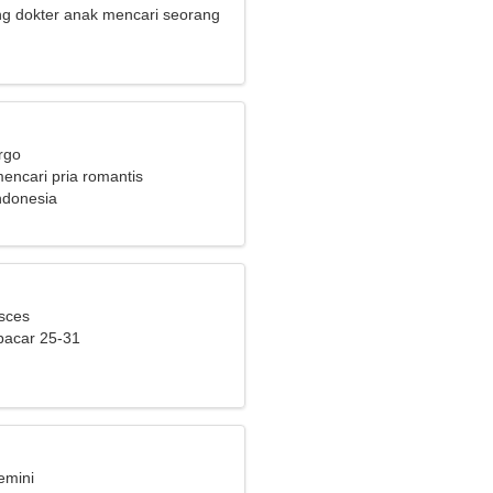
g dokter anak mencari seorang
k
rgo
encari pria romantis
ndonesia
isces
pacar 25-31
emini