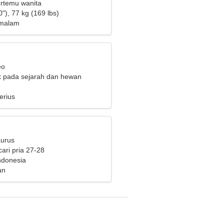
ertemu wanita
"), 77 kg (169 lbs)
 malam
eo
ik pada sejarah dan hewan
erius
aurus
ari pria 27-28
ndonesia
an