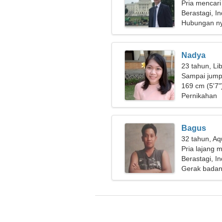
Pria mencari
Berastagi, I
Hubungan n
Nadya
23 tahun, Li
Sampai jumpa
169 cm (5'7")
Pernikahan
Bagus
32 tahun, Aq
Pria lajang m
Berastagi, I
Gerak badan