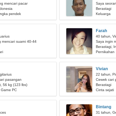
g mencari pacar
Saya seoran
ndonesia
wanita canti
Berastagi
ngka pendek
Keluarga
Farah
uarius
40 tahun, Vi
g mencari suami 40-44
Saya ingin m
Berastagi, I
ri
Pernikahan
Vivian
gitarius
22 tahun, P
ari pasangan
Cewek cari 
, 56 kg (123 lbs)
Berastagi
s, Game PC
Cinta sejati
Bintang
sces
31 tahun, G