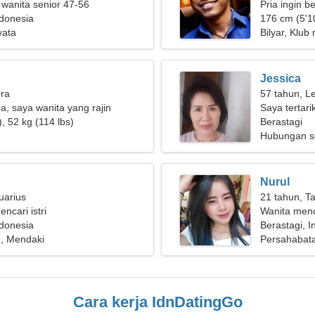
 wanita senior 47-56
Pria ingin b
ndonesia
176 cm (5'10
yata
Bilyar, Klub
Jessica
bra
57 tahun, L
, saya wanita yang rajin
Saya tertar
, 52 kg (114 lbs)
peliharaan
Berastagi
Hubungan s
Nurul
uarius
21 tahun, T
encari istri
Wanita menc
ndonesia
Berastagi, I
, Mendaki
Persahabat
Cara kerja IdnDatingGo