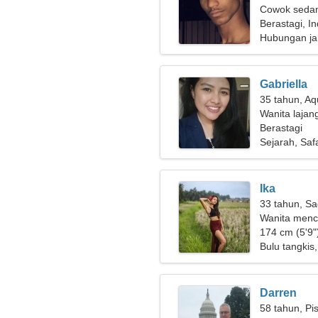
Cowok sedan
Berastagi, I
Hubungan ja
Gabriella
35 tahun, Aq
Wanita lajan
Berastagi
Sejarah, Safa
Ika
33 tahun, Sa
Wanita menc
174 cm (5'9")
Bulu tangki
Darren
58 tahun, Pi