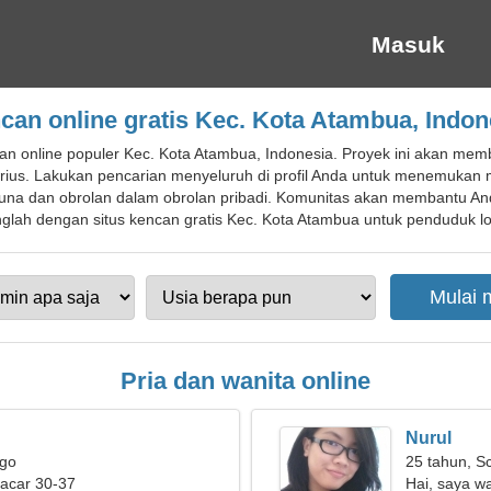
Masuk
can online gratis Kec. Kota Atambua, Indon
an online populer Kec. Kota Atambua, Indonesia. Proyek ini akan 
us. Lakukan pencarian menyeluruh di profil Anda untuk menemukan m
gguna dan obrolan dalam obrolan pribadi. Komunitas akan membantu A
lah dengan situs kencan gratis Kec. Kota Atambua untuk penduduk loka
Pria dan wanita online
Nurul
rgo
25 tahun, S
pacar 30-37
Hai, saya wa