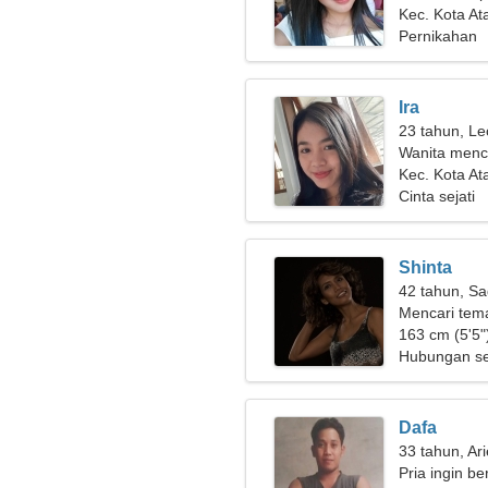
Kec. Kota At
Pernikahan
Ira
23 tahun, Le
Wanita menca
Kec. Kota A
Cinta sejati
Shinta
42 tahun, Sa
Mencari tem
romansa
163 cm (5'5")
Hubungan se
Dafa
33 tahun, Ar
Pria ingin b