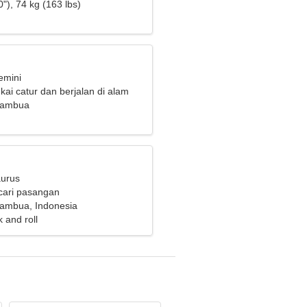
"), 74 kg (163 lbs)
emini
ai catur dan berjalan di alam
Atambua
aurus
cari pasangan
tambua, Indonesia
 and roll