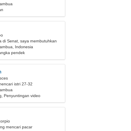
Atambua
an
eo
a di Senat, saya membutuhkan
ita cantik
tambua, Indonesia
angka pendek
n
isces
mencari istri 27-32
Atambua
ng, Penyuntingan video
corpio
ng mencari pacar