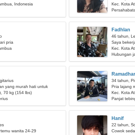
ambua, Indonesia
Kec. Kota 
Persahabat
Fadhlan
o
46 tahun, L
ri pria
Saya bekerj
tambua
seorang wan
Kec. Kota A
Hubungan j
Ramadha
gitarius
34 tahun, P
an yang murah hati untuk
Pria lajang 
, 70 kg (154 lbs)
Kec. Kota 
rius
Panjat tebi
Hanif
ies
22 tahun, S
ertemu wanita 24-29
Cowok seda