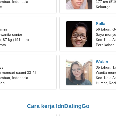
ambua, Indonesia
177 cm (5'10
at
Keluarga
Sella
mini
56 tahun, G
 wanita senior
Saya menyuk
), 87 kg (191 pon)
Kec. Kota 
yata
Pernikahan
Wulan
ies
35 tahun, T
g mencari suami 33-42
Wanita men
ambua, Indonesia
Kec. Kota A
rian
Humor, Rock
Cara kerja IdnDatingGo