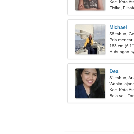
Kec. Kota At
Fisika, Filsaf
Michael
58 tahun, Ge
Pria mencari
183 cm (6'1"
Hubungan n
Dea
31 tahun, Ar
Wanita lajan
Kec. Kota At
Bola voli, Ta