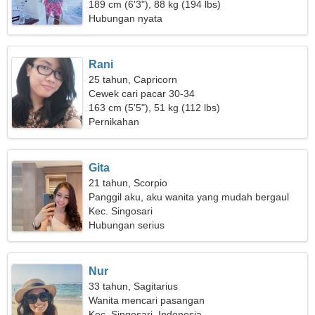
seorang wanita yang spektakuler
189 cm (6'3"), 88 kg (194 lbs)
Hubungan nyata
Rani
25 tahun, Capricorn
Cewek cari pacar 30-34
163 cm (5'5"), 51 kg (112 lbs)
Pernikahan
Gita
21 tahun, Scorpio
Panggil aku, aku wanita yang mudah bergaul
Kec. Singosari
Hubungan serius
Nur
33 tahun, Sagitarius
Wanita mencari pasangan
Kec. Singosari, Indonesia