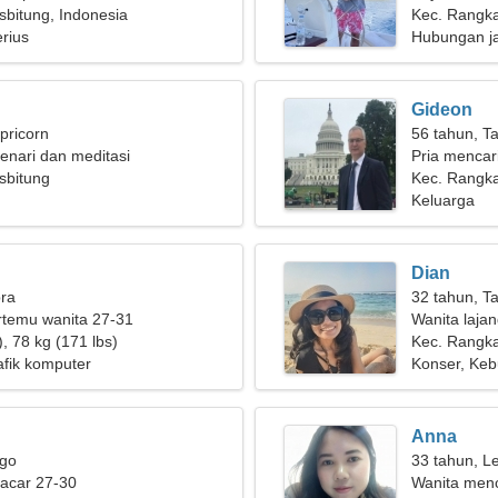
bitung, Indonesia
wanita yang 
Kec. Rangka
rius
Hubungan j
Gideon
pricorn
56 tahun, T
enari dan meditasi
Pria mencar
sbitung
Kec. Rangka
Keluarga
Dian
bra
32 tahun, T
ertemu wanita 27-31
Wanita laja
, 78 kg (171 lbs)
Kec. Rangka
afik komputer
Konser, Ke
Anna
rgo
33 tahun, L
pacar 27-30
Wanita men