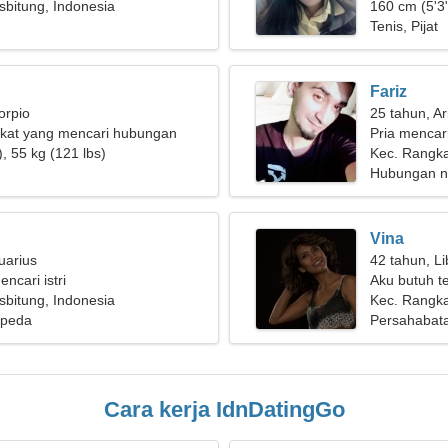
bitung, Indonesia
160 cm (5'3"
Tenis, Pijat
Fariz
orpio
25 tahun, Ar
kat yang mencari hubungan
Pria mencar
ang
, 55 kg (121 lbs)
Kec. Rangka
Hubungan n
Vina
uarius
42 tahun, Li
encari istri
Aku butuh t
bitung, Indonesia
ski
Kec. Rangka
epeda
Persahabat
Cara kerja IdnDatingGo