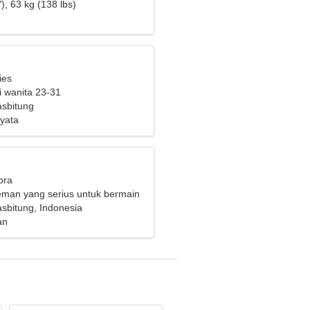
), 63 kg (138 lbs)
ies
i wanita 23-31
sbitung
yata
bra
eman yang serius untuk bermain
sbitung, Indonesia
an