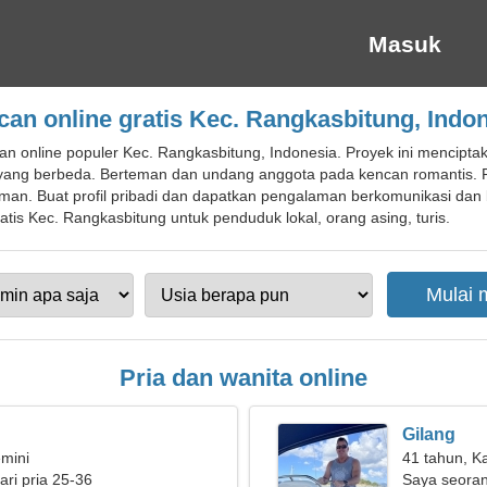
Masuk
an online gratis Kec. Rangkasbitung, Indo
n online populer Kec. Rangkasbitung, Indonesia. Proyek ini mencipt
 yang berbeda. Berteman dan undang anggota pada kencan romantis. Pil
n. Buat profil pribadi dan dapatkan pengalaman berkomunikasi dan 
tis Kec. Rangkasbitung untuk penduduk lokal, orang asing, turis.
Pria dan wanita online
Gilang
mini
41 tahun, K
ri pria 25-36
Saya seora