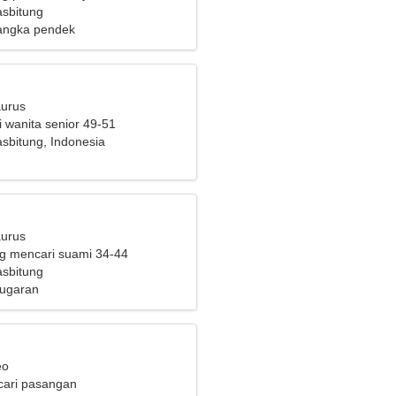
luar biasa
sbitung
angka pendek
aurus
i wanita senior 49-51
sbitung, Indonesia
aurus
ng mencari suami 34-44
sbitung
bugaran
eo
cari pasangan