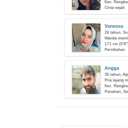
Kec. Rangkas
Cinta sejati
Vanessa
26 tahun, Sc
Wanita memi
jangka panj
171 cm (5'8")
Pernikahan
Angga
35 tahun, Aq
Pria lajang m
Kec. Rangkas
Panahan, S