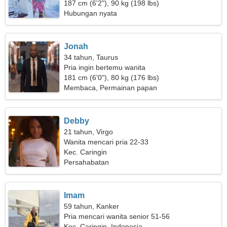
seorang wanita sederhana
187 cm (6'2"), 90 kg (198 lbs)
Hubungan nyata
Jonah
34 tahun, Taurus
Pria ingin bertemu wanita
181 cm (6'0"), 80 kg (176 lbs)
Membaca, Permainan papan
Debby
21 tahun, Virgo
Wanita mencari pria 22-33
Kec. Caringin
Persahabatan
Imam
59 tahun, Kanker
Pria mencari wanita senior 51-56
Kec. Caringin, Indonesia