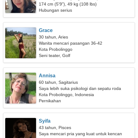
sedang mencari hubungan yang langgeng
174 cm (5'9"), 49 kg (108 lbs)
Hubungan serius
Grace
30 tahun, Aries
Wanita mencari pasangan 36-42
Kota Probolinggo
Seni teater, Golf
Annisa
60 tahun, Sagitarius
Saya lebih suka psikologi dan sepatu roda
Kota Probolinggo, Indonesia
Pernikahan
Syifa
43 tahun, Pisces
Saya mencari pria yang kuat untuk kencan