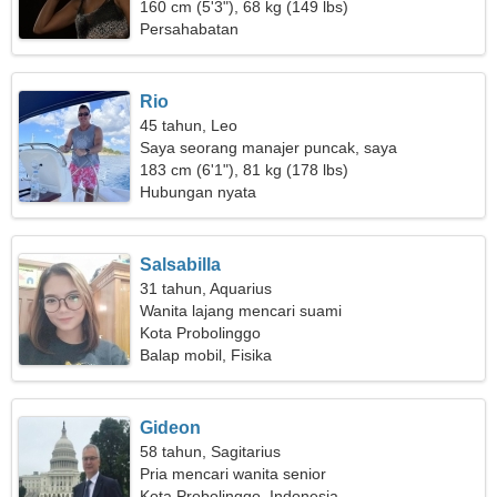
160 cm (5'3"), 68 kg (149 lbs)
Persahabatan
Rio
45 tahun, Leo
Saya seorang manajer puncak, saya
membutuhkan wanita yang keren
183 cm (6'1"), 81 kg (178 lbs)
Hubungan nyata
Salsabilla
31 tahun, Aquarius
Wanita lajang mencari suami
Kota Probolinggo
Balap mobil, Fisika
Gideon
58 tahun, Sagitarius
Pria mencari wanita senior
Kota Probolinggo, Indonesia