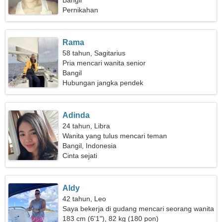
bersama
Bangil
Pernikahan
Rama
58 tahun, Sagitarius
Pria mencari wanita senior
Bangil
Hubungan jangka pendek
Adinda
24 tahun, Libra
Wanita yang tulus mencari teman
Bangil, Indonesia
Cinta sejati
Aldy
42 tahun, Leo
Saya bekerja di gudang mencari seorang wanita
sederhana
183 cm (6'1"), 82 kg (180 pon)