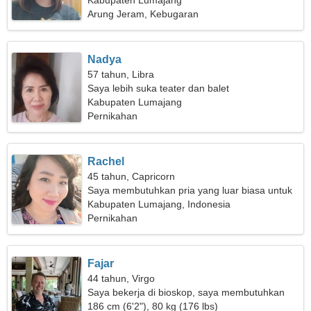
Kabupaten Lumajang
Arung Jeram, Kebugaran
Nadya
57 tahun, Libra
Saya lebih suka teater dan balet
Kabupaten Lumajang
Pernikahan
Rachel
45 tahun, Capricorn
Saya membutuhkan pria yang luar biasa untuk
bermain ski bersama
Kabupaten Lumajang, Indonesia
Pernikahan
Fajar
44 tahun, Virgo
Saya bekerja di bioskop, saya membutuhkan
wanita yang sempurna
186 cm (6'2"), 80 kg (176 lbs)