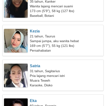
35 tahun, Kanker
Wanita lajang mencari suami
173 cm (5'9"), 58 kg (127 lbs)
Baseball, Botani
Kezia
21 tahun, Taurus
Sampai jumpa, aku wanita hebat
169 cm (5'7"), 55 kg (121 lbs)
Persahabatan
Satria
31 tahun, Sagitarius
Pria lajang mencari istri
Muara Teweh
Karaoke, Disko
Eka
60 tahun, Scorpio