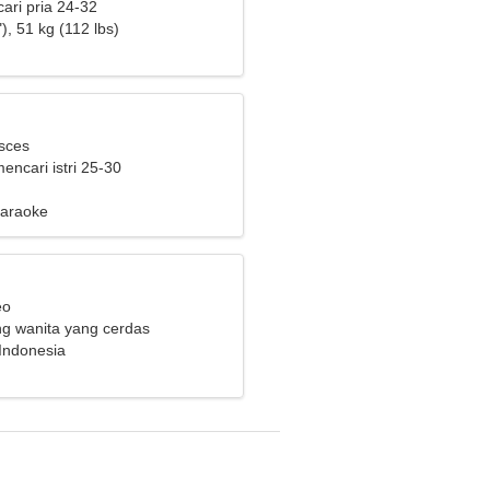
ari pria 24-32
), 51 kg (112 lbs)
isces
mencari istri 25-30
Karaoke
eo
g wanita yang cerdas
 Indonesia