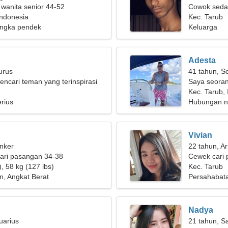
 wanita senior 44-52
Cowok seda
Indonesia
Kec. Tarub
ngka pendek
Keluarga
Adesta
urus
41 tahun, S
encari teman yang terinspirasi
Saya seoran
membutuhka
Kec. Tarub,
rius
menawan
Hubungan n
Vivian
nker
22 tahun, Ar
ari pasangan 34-38
Cewek cari 
, 58 kg (127 lbs)
Kec. Tarub
n, Angkat Berat
Persahabat
Nadya
uarius
21 tahun, Sa