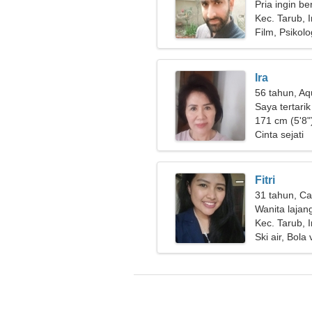
Pria ingin b
Kec. Tarub, 
Film, Psikolo
Ira
56 tahun, Aq
Saya tertari
171 cm (5'8")
Cinta sejati
Fitri
31 tahun, Ca
Wanita lajan
Kec. Tarub, 
Ski air, Bola 