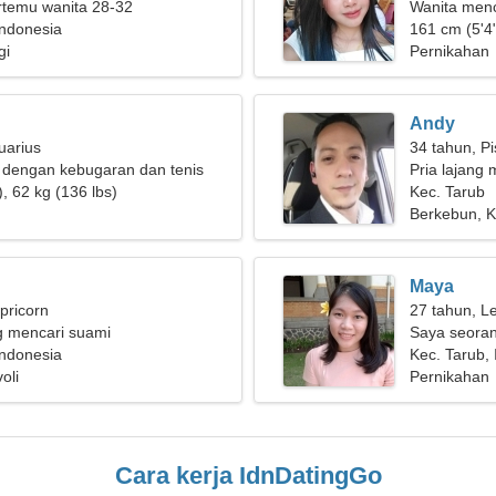
ertemu wanita 28-32
Wanita menc
Indonesia
161 cm (5'4"
gi
Pernikahan
Andy
uarius
34 tahun, P
k dengan kebugaran dan tenis
Pria lajang 
, 62 kg (136 lbs)
Kec. Tarub
Berkebun, 
Maya
pricorn
27 tahun, L
g mencari suami
Saya seoran
Indonesia
Kec. Tarub,
voli
Pernikahan
Cara kerja IdnDatingGo