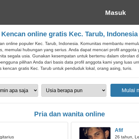
Masuk
Kencan online gratis Kec. Tarub, Indonesia
an online populer Kec. Tarub, Indonesia. Komunitas membantu memu
is, memulai hubungan yang serius. Anda dapat mencari profil anggot
ita segala usia. Gunakan kesempatan untuk bertemu dalam obrolan d
l pengguna pilihan Anda dari basis data profil anggota kami yang luas
kencan gratis Kec. Tarub untuk penduduk lokal, orang asing, turis.
Pria dan wanita online
Afif
gitarius
26 tahun, L