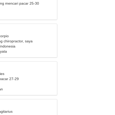
ng mencari pacar 25-30
corpio
g chiropractor, saya
n seorang wanita yang
 Indonesia
yata
ies
pacar 27-29
an
gitarius