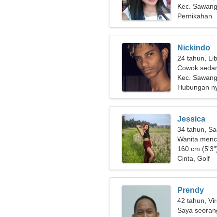
Kec. Sawang
Pernikahan
Nickindo
24 tahun, Li
Cowok sedan
Kec. Sawan
Hubungan n
Jessica
34 tahun, Sa
Wanita menc
160 cm (5'3")
Cinta, Golf
Prendy
42 tahun, Vi
Saya seoran