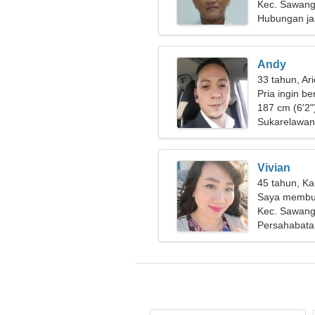
seorang wani
Kec. Sawang
Hubungan ja
Andy
33 tahun, Ar
Pria ingin b
187 cm (6'2"
Sukarelawan
Vivian
45 tahun, Ka
Saya membut
bepergian
Kec. Sawang
Persahabata