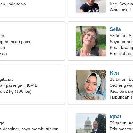
an, Indonesia
Kec. Sawan
Cinta sejati
Sella
bra
58 tahun, Ar
g mencari pacar
Saya tertari
gan
Kec. Sawang
yata
Pernikahan
Ken
gitarius
26 tahun, L
ari pasangan 40-41
Seorang wan
, 62 kg (136 lbs)
seorang pri
Kec. Sawan
Hubungan s
Iqbal
rgo
59 tahun, A
g desainer, saya membutuhkan
Pria mencar