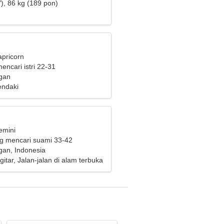
), 86 kg (189 pon)
apricorn
mencari istri 22-31
gan
endaki
emini
ng mencari suami 33-42
an, Indonesia
tar, Jalan-jalan di alam terbuka