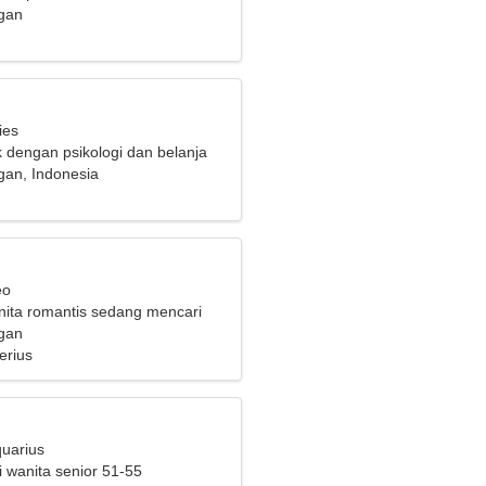
gan
ies
k dengan psikologi dan belanja
an, Indonesia
eo
ita romantis sedang mencari
a
gan
erius
quarius
i wanita senior 51-55