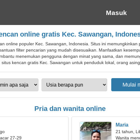
Masuk
encan online gratis Kec. Sawangan, Indones
n online populer Kec. Sawangan, Indonesia. Situs ini memungkinkan p
bantuan filter pencarian yang mudah disesuaikan. Manfaatkan kesem
 membantu menemukan pengguna dengan minat yang sama, dan memung
itus kencan gratis Kec. Sawangan untuk penduduk lokal, orang asing, 
Pria dan wanita online
Maria
rgo
21 tahun, Li
pacar 27-29
Wanita menc