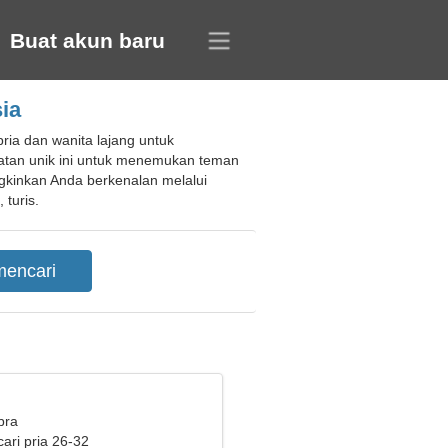
Buat akun baru
ia
ria dan wanita lajang untuk
patan unik ini untuk menemukan teman
kinkan Anda berkenalan melalui
turis.
bra
ari pria 26-32