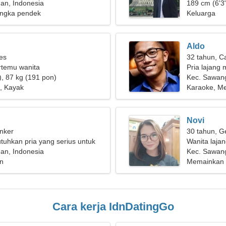
ta yang fantastis
an, Indonesia
189 cm (6'3"
ngka pendek
Keluarga
Aldo
ies
32 tahun, C
ertemu wanita
Pria lajang 
), 87 kg (191 pon)
Kec. Sawan
, Kayak
Karaoke, M
Novi
nker
30 tahun, G
uhkan pria yang serius untuk
Wanita laja
an, Indonesia
Kec. Sawang
n
Memainkan gi
Cara kerja IdnDatingGo