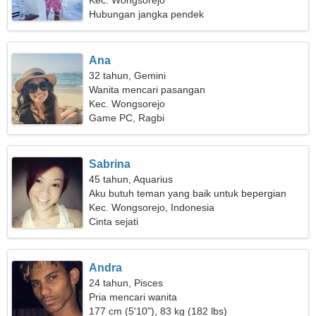
membutuhkan wanita yang seksi
Kec. Wongsorejo
Hubungan jangka pendek
Ana
32 tahun, Gemini
Wanita mencari pasangan
Kec. Wongsorejo
Game PC, Ragbi
Sabrina
45 tahun, Aquarius
Aku butuh teman yang baik untuk bepergian
bersama
Kec. Wongsorejo, Indonesia
Cinta sejati
Andra
24 tahun, Pisces
Pria mencari wanita
177 cm (5'10"), 83 kg (182 lbs)