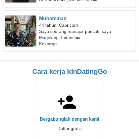
Muhammad
44 tahun, Capricorn
Saya seorang manajer puncak, saya
membutuhkan wanita yang cerdas
Magelang, Indonesia
Keluarga
Cara kerja IdnDatingGo
Bergabunglah dengan kami
Daftar gratis