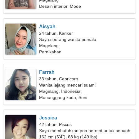
Magelang
Desain interior, Mode
Aisyah
24 tahun, Kanker
Saya seorang wanita pemalu
Magelang
Pernikahan
Farrah
33 tahun, Capricorn
Wanita lajang mencari suami
Magelang, Indonesia
Menunggang kuda, Seni
Jessica
42 tahun, Pisces
Saya membutuhkan pria berotot untuk sebuah
keluarga
162 cm (5'4"), 68 kg (149 lbs)