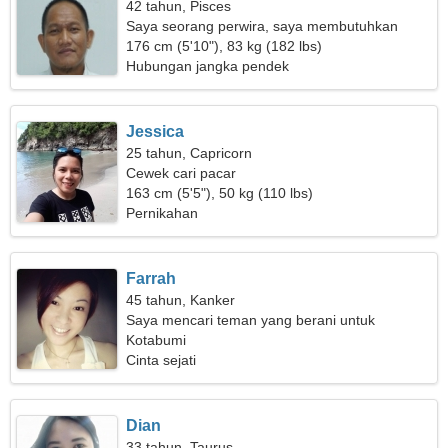
42 tahun, Pisces
Saya seorang perwira, saya membutuhkan
wanita yang luar biasa
176 cm (5'10"), 83 kg (182 lbs)
Hubungan jangka pendek
Jessica
25 tahun, Capricorn
Cewek cari pacar
163 cm (5'5"), 50 kg (110 lbs)
Pernikahan
Farrah
45 tahun, Kanker
Saya mencari teman yang berani untuk
bepergian bersama
Kotabumi
Cinta sejati
Dian
33 tahun, Taurus