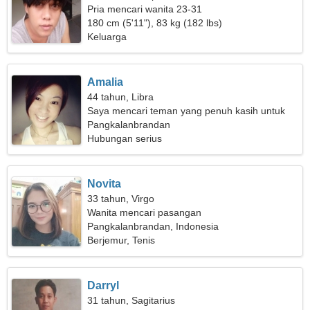
Pria mencari wanita 23-31
180 cm (5'11"), 83 kg (182 lbs)
Keluarga
Amalia
44 tahun, Libra
Saya mencari teman yang penuh kasih untuk
bermain ski bersama
Pangkalanbrandan
Hubungan serius
Novita
33 tahun, Virgo
Wanita mencari pasangan
Pangkalanbrandan, Indonesia
Berjemur, Tenis
Darryl
31 tahun, Sagitarius