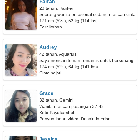
Farrah
23 tahun, Kanker
Seorang wanita emosional sedang mencari cinta
sejati
171 cm (5'8"), 52 kg (114 lbs)
Pernikahan
Audrey
42 tahun, Aquarius
Saya mencari teman romantis untuk bersenang-
senang
174 cm (5'9"), 64 kg (141 lbs)
Cinta sejati
Grace
32 tahun, Gemini
Wanita mencari pasangan 37-43
Kota Payakumbuh
Penyuntingan video, Desain interior
Jessica