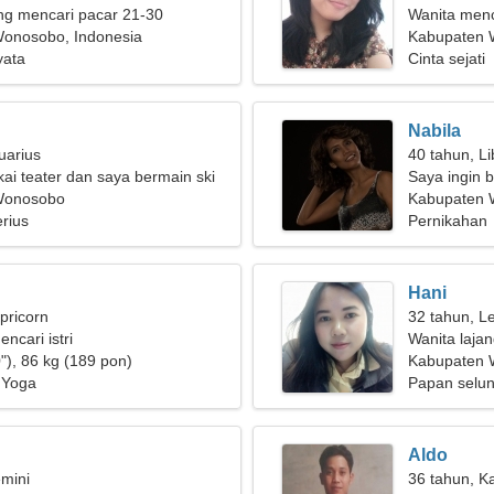
g mencari pacar 21-30
Wanita menc
onosobo, Indonesia
Kabupaten
yata
Cinta sejati
Nabila
uarius
40 tahun, Li
i teater dan saya bermain ski
Saya ingin 
Wonosobo
Kabupaten 
rius
Pernikahan
Hani
pricorn
32 tahun, L
encari istri
Wanita laja
"), 86 kg (189 pon)
Kabupaten
 Yoga
Papan selun
Aldo
mini
36 tahun, K