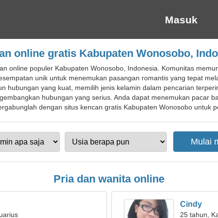
Masuk
an online gratis Kabupaten Wonosobo, Indo
an online populer Kabupaten Wonosobo, Indonesia. Komunitas memung
 kesempatan unik untuk menemukan pasangan romantis yang tepat mel
n hubungan yang kuat, memilih jenis kelamin dalam pencarian terperi
ngembangkan hubungan yang serius. Anda dapat menemukan pacar b
rgabunglah dengan situs kencan gratis Kabupaten Wonosobo untuk pend
Pria dan wanita online
Cindy
uarius
25 tahun, K