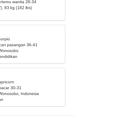
bertemu wanita 28-34
), 83 kg (182 lbs)
corpio
cari pasangan 36-41
 Wonosobo
endidikan
apricorn
pacar 30-31
Wonosobo, Indonesia
an