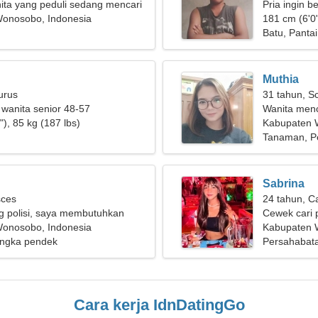
ita yang peduli sedang mencari
Pria ingin 
onosobo, Indonesia
181 cm (6'0"
Batu, Pantai
Muthia
urus
31 tahun, S
 wanita senior 48-57
Wanita men
), 85 kg (187 lbs)
Kabupaten
Tanaman, P
Sabrina
sces
24 tahun, C
g polisi, saya membutuhkan
Cewek cari 
 sempurna
onosobo, Indonesia
Kabupaten 
ngka pendek
Persahabat
Cara kerja IdnDatingGo