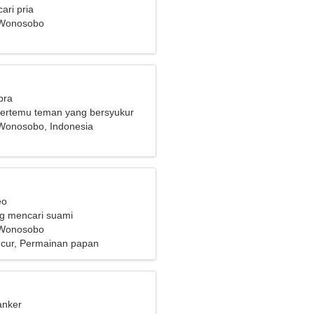
ari pria
 Wonosobo
bra
bertemu teman yang bersyukur
Wonosobo, Indonesia
eo
ng mencari suami
 Wonosobo
cur, Permainan papan
anker