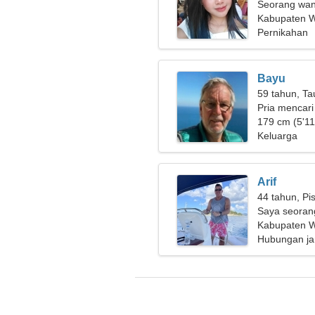
Seorang wan
cinta sejati
Kabupaten W
Pernikahan
Bayu
59 tahun, Ta
Pria mencari
179 cm (5'11"
Keluarga
Arif
44 tahun, Pi
Saya seoran
wanita yang
Kabupaten W
Hubungan ja