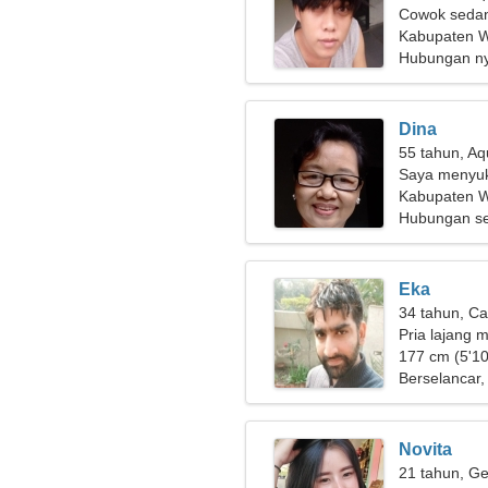
Cowok sedan
Kabupaten W
Hubungan n
Dina
55 tahun, Aq
Saya menyuka
Kabupaten 
Hubungan se
Eka
34 tahun, Ca
Pria lajang m
177 cm (5'10
Berselancar,
Novita
21 tahun, Ge