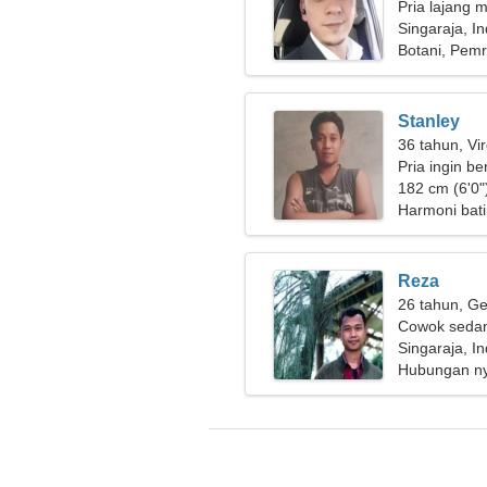
Pria lajang m
Singaraja, I
Botani, Pem
Stanley
36 tahun, Vi
Pria ingin b
182 cm (6'0")
Harmoni bati
Reza
26 tahun, Ge
Cowok sedan
Singaraja, I
Hubungan n