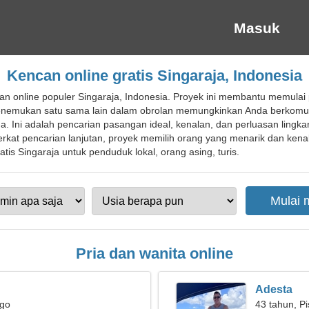
Masuk
Kencan online gratis Singaraja, Indonesia
n online populer Singaraja, Indonesia. Proyek ini membantu memulai pe
nemukan satu sama lain dalam obrolan memungkinkan Anda berkomun
 Ini adalah pencarian pasangan ideal, kenalan, dan perluasan lingkar
erkat pencarian lanjutan, proyek memilih orang yang menarik dan kenala
is Singaraja untuk penduduk lokal, orang asing, turis.
Pria dan wanita online
Adesta
rgo
43 tahun, P