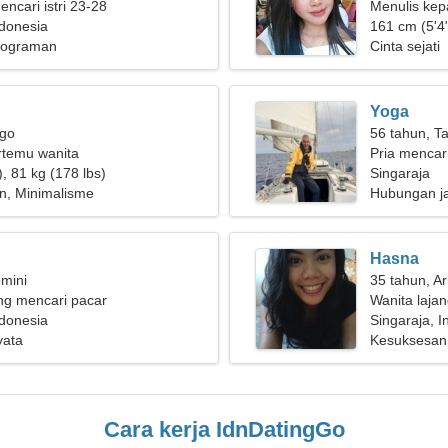
encari istri 23-28
Menulis kep
ndonesia
sempurna
161 cm (5'4"
rograman
Cinta sejati
Yoga
rgo
56 tahun, T
ertemu wanita
Pria mencari
, 81 kg (178 lbs)
Singaraja
n, Minimalisme
Hubungan j
Hasna
mini
35 tahun, Ar
g mencari pacar
Wanita laja
ndonesia
Singaraja, I
yata
Kesuksesan,
Cara kerja IdnDatingGo