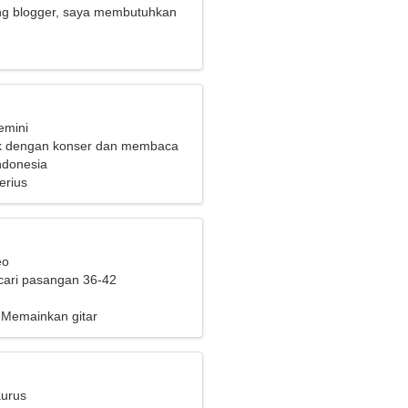
ng blogger, saya membutuhkan
g bersemangat
emini
ik dengan konser dan membaca
ndonesia
erius
eo
cari pasangan 36-42
 Memainkan gitar
aurus