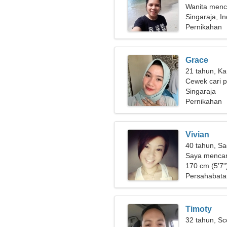
Wanita menca
Singaraja, I
Pernikahan
Grace
21 tahun, Ka
Cewek cari 
Singaraja
Pernikahan
Vivian
40 tahun, Sa
Saya mencar
bermain ski
170 cm (5'7")
Persahabata
Timoty
32 tahun, Sc