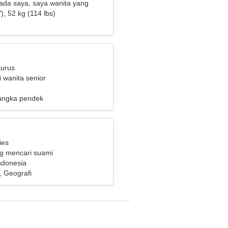
ada saya, saya wanita yang
), 52 kg (114 lbs)
aurus
 wanita senior
angka pendek
ies
ng mencari suami
ndonesia
 Geografi