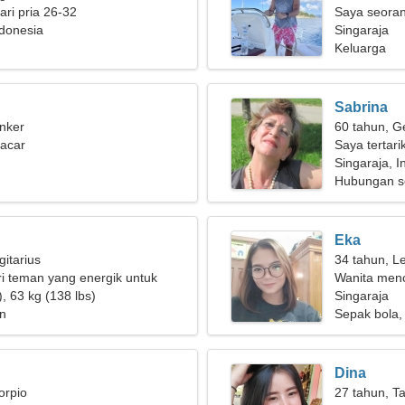
ri pria 26-32
Saya seora
ndonesia
wanita yan
Singaraja
Keluarga
Sabrina
nker
60 tahun, G
pacar
Saya tertar
Singaraja, I
Hubungan s
Eka
gitarius
34 tahun, L
i teman yang energik untuk
Wanita men
 bersama
, 63 kg (138 lbs)
Singaraja
n
Sepak bola,
Dina
orpio
27 tahun, T