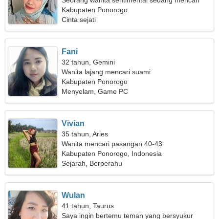
Seorang wanita sentimental sedang mencari
seseorang seperti Anda
Kabupaten Ponorogo
Cinta sejati
Fani
32 tahun, Gemini
Wanita lajang mencari suami
Kabupaten Ponorogo
Menyelam, Game PC
Vivian
35 tahun, Aries
Wanita mencari pasangan 40-43
Kabupaten Ponorogo, Indonesia
Sejarah, Berperahu
Wulan
41 tahun, Taurus
Saya ingin bertemu teman yang bersyukur