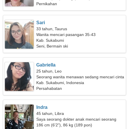
Pernikahan
Sari
33 tahun, Taurus
Wanita mencari pasangan 35-43
Kab. Sukabumi
Seni, Bermain ski
Gabriella
25 tahun, Leo
Seorang wanita menawan sedang mencari cinta
sejati
Kab. Sukabumi, Indonesia
Persahabatan
Indra
45 tahun, Libra
Saya seorang dokter anak mencari seorang
wanita yang luar biasa
186 cm (6'2"), 86 kg (189 pon)