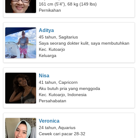
161 cm (5'4"), 68 kg (149 lbs)
Pernikahan
Aditya
45 tahun, Sagitarius
Saya seorang dokter kulit, saya membutuhkan
wanita yang seksi
Kec. Kutoarjo
Keluarga
Nisa
41 tahun, Capricorn
Aku butuh pria yang menggoda
Kec. Kutoarjo, Indonesia
Persahabatan
Veronica
24 tahun, Aquarius
Cewek cari pacar 28-32