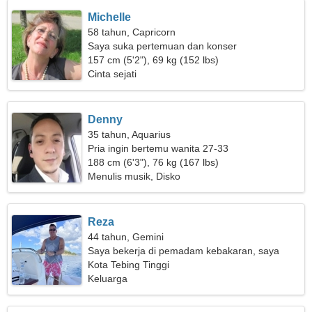
Michelle
58 tahun, Capricorn
Saya suka pertemuan dan konser
157 cm (5'2"), 69 kg (152 lbs)
Cinta sejati
Denny
35 tahun, Aquarius
Pria ingin bertemu wanita 27-33
188 cm (6'3"), 76 kg (167 lbs)
Menulis musik, Disko
Reza
44 tahun, Gemini
Saya bekerja di pemadam kebakaran, saya
membutuhkan seorang wanita yang ramah
Kota Tebing Tinggi
Keluarga