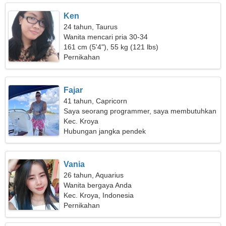
Ken
24 tahun, Taurus
Wanita mencari pria 30-34
161 cm (5'4"), 55 kg (121 lbs)
Pernikahan
Fajar
41 tahun, Capricorn
Saya seorang programmer, saya membutuhkan
wanita yang cerdas
Kec. Kroya
Hubungan jangka pendek
Vania
26 tahun, Aquarius
Wanita bergaya Anda
Kec. Kroya, Indonesia
Pernikahan