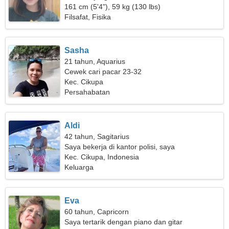
161 cm (5'4"), 59 kg (130 lbs)
Filsafat, Fisika
Sasha
21 tahun, Aquarius
Cewek cari pacar 23-32
Kec. Cikupa
Persahabatan
Aldi
42 tahun, Sagitarius
Saya bekerja di kantor polisi, saya
membutuhkan wanita yang baik
Kec. Cikupa, Indonesia
Keluarga
Eva
60 tahun, Capricorn
Saya tertarik dengan piano dan gitar