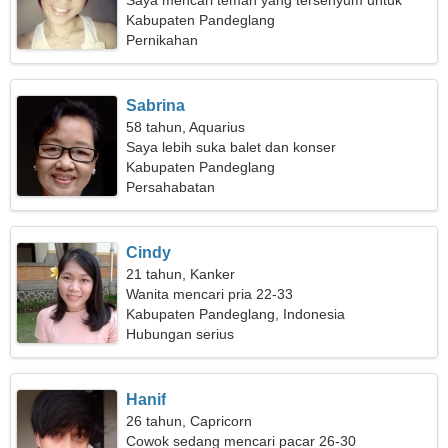
Saya mencari teman yang tersenyum untuk
bepergian bersama
Kabupaten Pandeglang
Pernikahan
Sabrina
58 tahun, Aquarius
Saya lebih suka balet dan konser
Kabupaten Pandeglang
Persahabatan
Cindy
21 tahun, Kanker
Wanita mencari pria 22-33
Kabupaten Pandeglang, Indonesia
Hubungan serius
Hanif
26 tahun, Capricorn
Cowok sedang mencari pacar 26-30