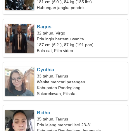
membutuhkan seorang wanita langsing
181 cm (6'0"), 84 kg (185 lbs)
Hubungan jangka pendek
Bagus
32 tahun, Virgo
Pria ingin bertemu wanita
187 cm (6'2"), 87 kg (191 pon)
Bola cat, Film video
Cynthia
33 tahun, Taurus
Wanita mencari pasangan
Kabupaten Pandeglang
Sukarelawan, Filsafat
Ridho
35 tahun, Taurus
Pria lajang mencari istri 23-31
Kabupaten Pandeglang, Indonesia