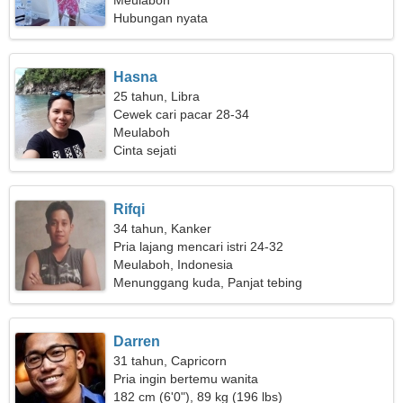
sensual
Meulaboh
Hubungan nyata
Hasna
25 tahun, Libra
Cewek cari pacar 28-34
Meulaboh
Cinta sejati
Rifqi
34 tahun, Kanker
Pria lajang mencari istri 24-32
Meulaboh, Indonesia
Menunggang kuda, Panjat tebing
Darren
31 tahun, Capricorn
Pria ingin bertemu wanita
182 cm (6'0"), 89 kg (196 lbs)