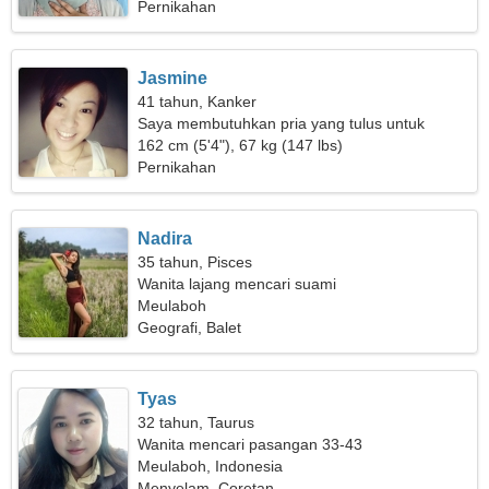
Pernikahan
Jasmine
41 tahun, Kanker
Saya membutuhkan pria yang tulus untuk
bepergian
162 cm (5'4"), 67 kg (147 lbs)
Pernikahan
Nadira
35 tahun, Pisces
Wanita lajang mencari suami
Meulaboh
Geografi, Balet
Tyas
32 tahun, Taurus
Wanita mencari pasangan 33-43
Meulaboh, Indonesia
Menyelam, Coretan