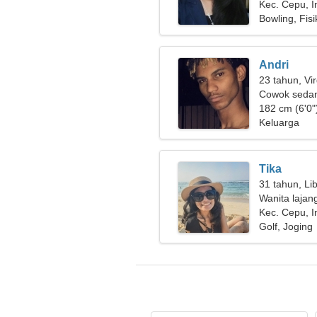
Kec. Cepu, I
Bowling, Fisi
Andri
23 tahun, Vi
Cowok sedan
182 cm (6'0"
Keluarga
Tika
31 tahun, Li
Wanita lajan
Kec. Cepu, I
Golf, Joging