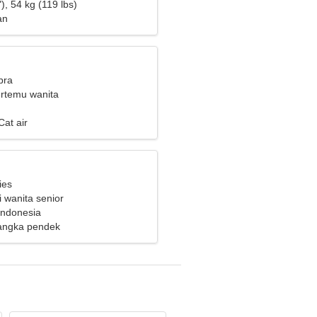
), 54 kg (119 lbs)
an
bra
ertemu wanita
at air
ies
 wanita senior
Indonesia
angka pendek