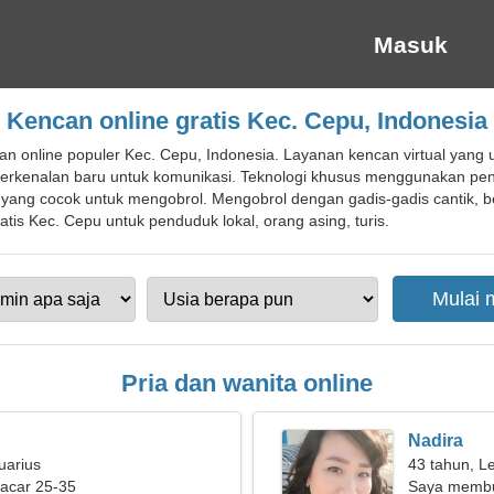
Masuk
Kencan online gratis Kec. Cepu, Indonesia
an online populer Kec. Cepu, Indonesia. Layanan kencan virtual yan
 berkenalan baru untuk komunikasi. Teknologi khusus menggunakan peng
yang cocok untuk mengobrol. Mengobrol dengan gadis-gadis cantik, 
tis Kec. Cepu untuk penduduk lokal, orang asing, turis.
Pria dan wanita online
Nadira
uarius
43 tahun, L
pacar 25-35
Saya membu