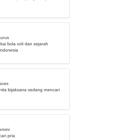
rga saya
aurus
ai bola voli dan sejarah
Indonesia
isces
ita bijaksana sedang mencari
ng serius
emini
ari pria