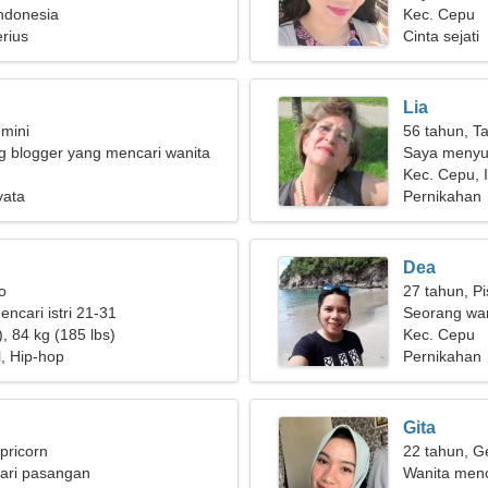
ndonesia
untuk kelua
Kec. Cepu
rius
Cinta sejati
Lia
mini
56 tahun, T
g blogger yang mencari wanita
Saya menyuk
i
Kec. Cepu, 
yata
Pernikahan
Dea
o
27 tahun, P
encari istri 21-31
Seorang wan
, 84 kg (185 lbs)
hubungan ya
Kec. Cepu
l, Hip-hop
Pernikahan
Gita
pricorn
22 tahun, G
ari pasangan
Wanita menc