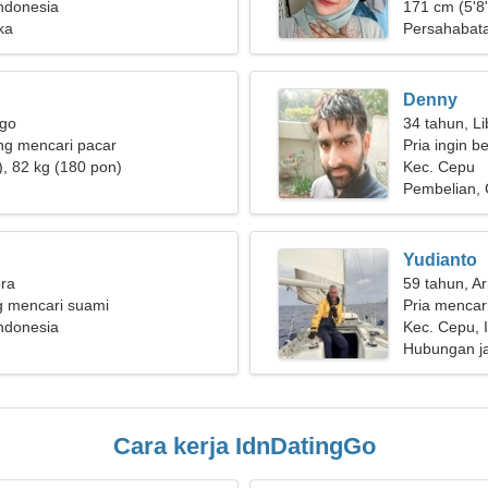
ndonesia
171 cm (5'8"
ka
Persahabat
Denny
rgo
34 tahun, Li
g mencari pacar
Pria ingin b
), 82 kg (180 pon)
Kec. Cepu
Pembelian, C
Yudianto
bra
59 tahun, Ar
g mencari suami
Pria mencari
ndonesia
Kec. Cepu, 
Hubungan j
Cara kerja IdnDatingGo