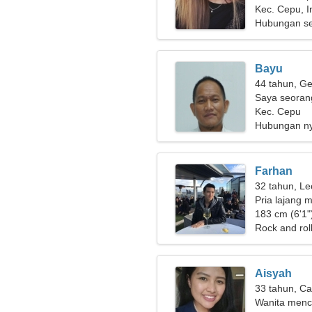
Kec. Cepu, I
Hubungan se
Bayu
44 tahun, Ge
Saya seoran
yang baik hat
Kec. Cepu
Hubungan n
Farhan
32 tahun, Le
Pria lajang m
183 cm (6'1")
Rock and rol
Aisyah
33 tahun, Ca
Wanita menc