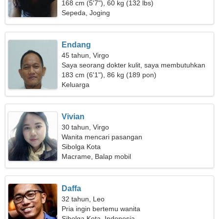
168 cm (5'7"), 60 kg (132 lbs)
Sepeda, Joging
Endang
45 tahun, Virgo
Saya seorang dokter kulit, saya membutuhkan
seorang wanita romantis
183 cm (6'1"), 86 kg (189 pon)
Keluarga
Vivian
30 tahun, Virgo
Wanita mencari pasangan
Sibolga Kota
Macrame, Balap mobil
Daffa
32 tahun, Leo
Pria ingin bertemu wanita
Sibolga Kota, Indonesia