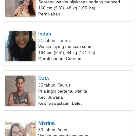
Seorang wanita bijaksana sedang mencari
kencan
160 cm (5'3"), 48 kg (105 lbs)
Pernikahan
Indah
31 tahun, Taurus
Wanita lajang mencari suami
164 cm (5'5"), 64 kg (141 lbs)
Gerak badan, Coretan
Dafa
35 tahun, Taurus
Pria ingin bertemu wanita
Kec. Juwana
Kewiraswastaan, Balet
Nisrina
30 tahun, Aries
Wanita mencari pasangan