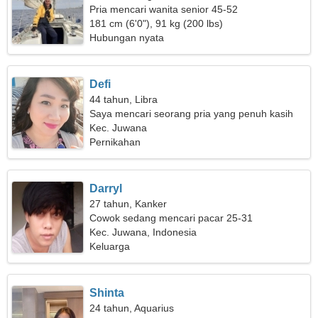
Pria mencari wanita senior 45-52
181 cm (6'0"), 91 kg (200 lbs)
Hubungan nyata
Defi
44 tahun, Libra
Saya mencari seorang pria yang penuh kasih
sayang untuk perjalanan bersama
Kec. Juwana
Pernikahan
Darryl
27 tahun, Kanker
Cowok sedang mencari pacar 25-31
Kec. Juwana, Indonesia
Keluarga
Shinta
24 tahun, Aquarius