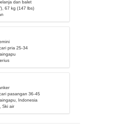
elanja dan balet
), 67 kg (147 lbs)
an
emini
ari pria 25-34
Waingapu
erius
anker
cari pasangan 36-45
aingapu, Indonesia
 Ski air