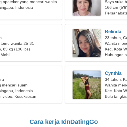
g apoteker yang mencari wanita
Saya suka b
yang
ingapu, Indonesia
166 cm (5'6"
Persahabat
Belinda
o
23 tahun, G
ertemu wanita 25-31
Wanita menc
, 89 kg (196 lbs)
Kec. Kota 
 Mobil
Hubungan s
Cynthia
bra
34 tahun, K
g mencari suami
Wanita men
ingapu, Indonesia
Kec. Kota W
n video, Kesuksesan
Bulu tangkis,
Cara kerja IdnDatingGo