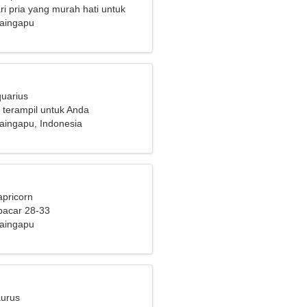
i pria yang murah hati untuk
sama
Waingapu
quarius
 terampil untuk Anda
aingapu, Indonesia
apricorn
pacar 28-33
Waingapu
aurus