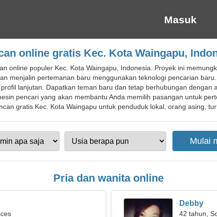
Masuk
an online gratis Kec. Kota Waingapu, Indo
n online populer Kec. Kota Waingapu, Indonesia. Proyek ini memungki
an menjalin pertemanan baru menggunakan teknologi pencarian baru.
ofil lanjutan. Dapatkan teman baru dan tetap berhubungan dengan angg
in pencari yang akan membantu Anda memilih pasangan untuk per
can gratis Kec. Kota Waingapu untuk penduduk lokal, orang asing, turi
Pria dan wanita online
Debby
sces
42 tahun, S