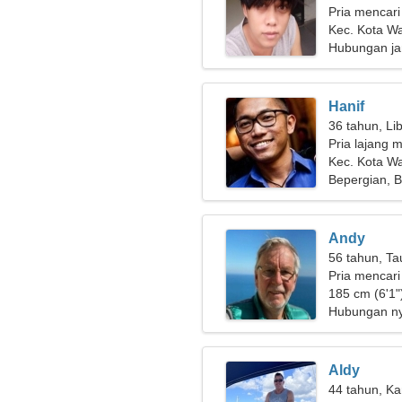
Pria mencari
Kec. Kota Wa
Hubungan ja
Hanif
36 tahun, Li
Pria lajang m
Kec. Kota W
Bepergian, Bo
Andy
56 tahun, Ta
Pria mencari
185 cm (6'1")
Hubungan n
Aldy
44 tahun, Ka