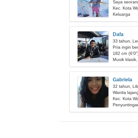
Saya seoran
yang penya
Kec. Kota Wa
Keluarga
Dafa
33 tahun, Le
Pria ingin b
182 cm (6'0")
Musik klasik,
Gabriela
32 tahun, Li
Wanita lajan
Kec. Kota Wa
Penyuntinga