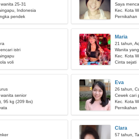
 wanita 25-31
Saya mencar
ingapu, Indonesia
menari ber
Kec. Kota 
ngka pendek
Pernikahan
Maria
bra
21 tahun, A
encari istri
Wanita yang
aingapu
Kec. Kota W
la voli
Cinta sejati
Eva
urus
26 tahun, C
 wanita senior
Cewek cari 
, 95 kg (209 lbs)
Kec. Kota 
yata
Pernikahan
Clara
nker
57 tahun, T