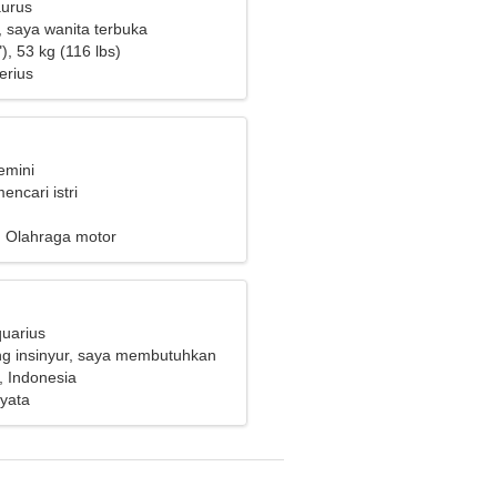
aurus
, saya wanita terbuka
), 53 kg (116 lbs)
erius
emini
encari istri
, Olahraga motor
quarius
g insinyur, saya membutuhkan
 keren
, Indonesia
yata