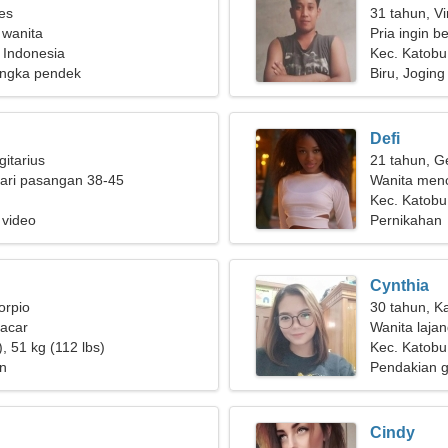
ies
31 tahun, Vi
 wanita
Pria ingin 
 Indonesia
Kec. Katobu
ngka pendek
Biru, Joging
Defi
gitarius
21 tahun, G
ari pasangan 38-45
Wanita menc
Kec. Katobu
 video
Pernikahan
Cynthia
orpio
30 tahun, K
pacar
Wanita laja
, 51 kg (112 lbs)
Kec. Katobu
n
Pendakian g
Cindy