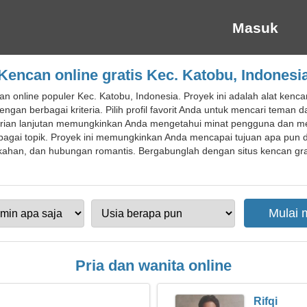
Masuk
Kencan online gratis Kec. Katobu, Indonesi
n online populer Kec. Katobu, Indonesia. Proyek ini adalah alat ken
an berbagai kriteria. Pilih profil favorit Anda untuk mencari tem
rian lanjutan memungkinkan Anda mengetahui minat pengguna dan m
agai topik. Proyek ini memungkinkan Anda mencapai tujuan apa pun d
han, dan hubungan romantis. Bergabunglah dengan situs kencan grati
Pria dan wanita online
Rifqi