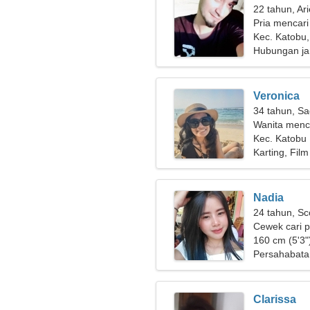
22 tahun, Ar
Pria mencari
Kec. Katobu,
Hubungan ja
Veronica
34 tahun, Sa
Wanita menc
Kec. Katobu
Karting, Film
Nadia
24 tahun, Sc
Cewek cari 
160 cm (5'3")
Persahabata
Clarissa