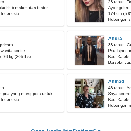
bra
23 tahun, T
uka klub malam dan teater
Ayo ngobrol
 Indonesia
174 cm (5'9"
Hubungan s
Andra
pricorn
33 tahun, G
 wanita senior
Pria lajang m
, 93 kg (205 lbs)
Kec. Katobu
Berselancar
Ahmad
ies
46 tahun, A
i pria yang menggoda untuk
Saya seoran
 bersama
 Indonesia
wanita yang
Kec. Katobu
Hubungan n