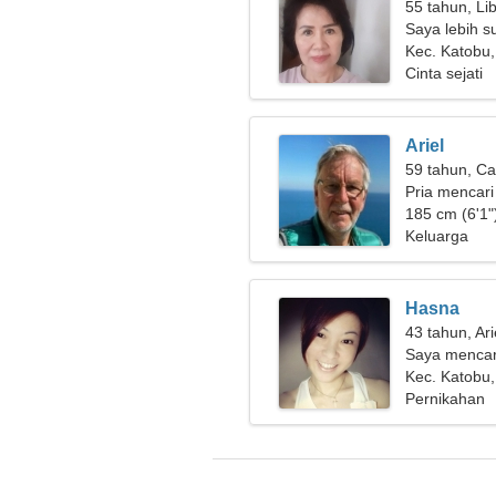
55 tahun, Li
Saya lebih s
Kec. Katobu,
Cinta sejati
Ariel
59 tahun, Ca
Pria mencari
185 cm (6'1")
Keluarga
Hasna
43 tahun, Ar
Saya mencar
bermain ski
Kec. Katobu,
Pernikahan