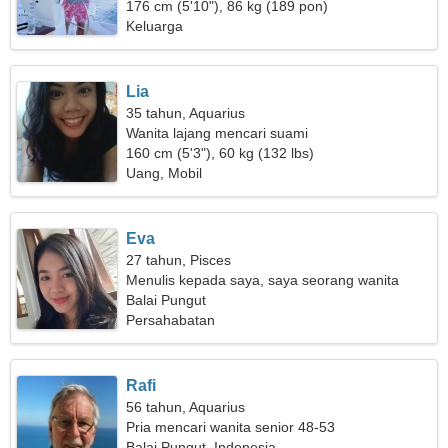
wanita yang tulus
176 cm (5'10"), 86 kg (189 pon)
Keluarga
Lia
35 tahun, Aquarius
Wanita lajang mencari suami
160 cm (5'3"), 60 kg (132 lbs)
Uang, Mobil
Eva
27 tahun, Pisces
Menulis kepada saya, saya seorang wanita
pemalu
Balai Pungut
Persahabatan
Rafi
56 tahun, Aquarius
Pria mencari wanita senior 48-53
Balai Pungut, Indonesia