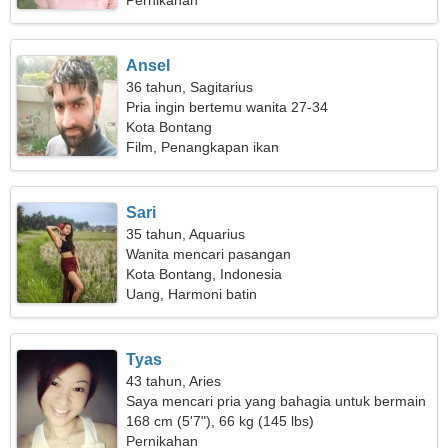
Pernikahan
Ansel
36 tahun, Sagitarius
Pria ingin bertemu wanita 27-34
Kota Bontang
Film, Penangkapan ikan
Sari
35 tahun, Aquarius
Wanita mencari pasangan
Kota Bontang, Indonesia
Uang, Harmoni batin
Tyas
43 tahun, Aries
Saya mencari pria yang bahagia untuk bermain
ski bersama
168 cm (5'7"), 66 kg (145 lbs)
Pernikahan