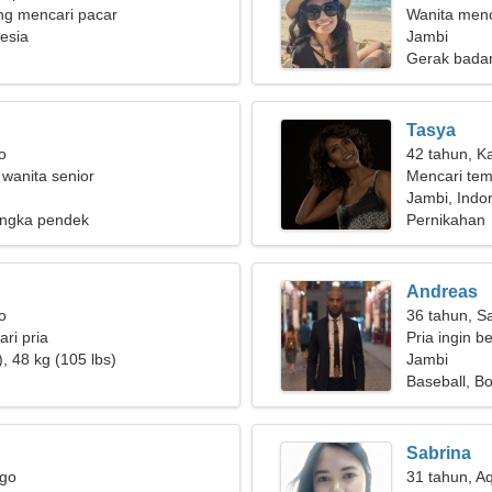
g mencari pacar
Wanita men
esia
Jambi
Gerak bada
Tasya
o
42 tahun, K
 wanita senior
Mencari tem
romansa
Jambi, Indo
ngka pendek
Pernikahan
Andreas
o
36 tahun, Sa
ri pria
Pria ingin b
, 48 kg (105 lbs)
Jambi
Baseball, Bo
Sabrina
rgo
31 tahun, A