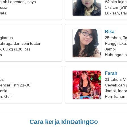
 ahli anestesi, saya
Wanita laja
 wanita yang luar biasa
esia
172 cm (5'8"
yata
Lukisan, P
Rika
gitarius
25 tahun, T
ahraga dan seni teater
Panggil aku
, 63 kg (138 lbs)
Jambi
n
Hubungan s
Farah
ies
21 tahun, Vi
encari istri 21-30
Cewek cari 
esia
Jambi, Indo
n, Golf
Pernikahan
Cara kerja IdnDatingGo