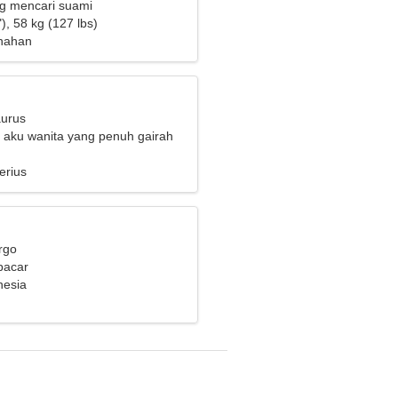
ng mencari suami
), 58 kg (127 lbs)
anahan
aurus
, aku wanita yang penuh gairah
erius
rgo
pacar
nesia