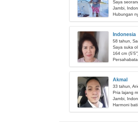
Saya seorang
membutuhkan
Jambi, Indon
Hubungan n
Indonesia
58 tahun, Sa
Saya suka ol
164 cm (5'5")
Persahabata
Akmal
33 tahun, Ar
Pria lajang m
Jambi, Indon
Harmoni bati