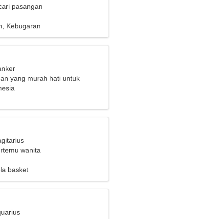
cari pasangan
n, Kebugaran
anker
an yang murah hati untuk
nesia
gitarius
ertemu wanita
la basket
quarius