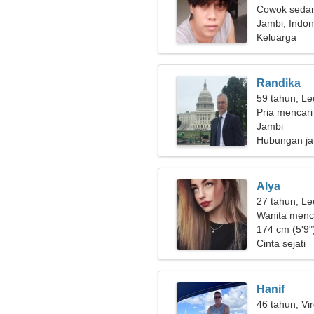
Cowok sedan
Jambi, Indon
Keluarga
Randika
59 tahun, Le
Pria mencari
Jambi
Hubungan ja
Alya
27 tahun, Le
Wanita menca
174 cm (5'9")
Cinta sejati
Hanif
46 tahun, Vi