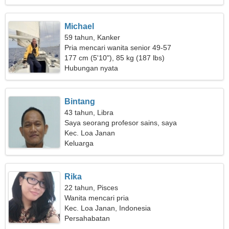
Michael
59 tahun, Kanker
Pria mencari wanita senior 49-57
177 cm (5'10"), 85 kg (187 lbs)
Hubungan nyata
Bintang
43 tahun, Libra
Saya seorang profesor sains, saya
membutuhkan wanita yang sempurna
Kec. Loa Janan
Keluarga
Rika
22 tahun, Pisces
Wanita mencari pria
Kec. Loa Janan, Indonesia
Persahabatan