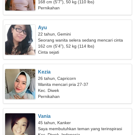
168 cm (5'7"), 50 kg (110 lbs)
Pernikahan
Ayu
22 tahun, Gemini
Seorang wanita selera sedang mencari cinta
sejati
162 cm (5'4"), 52 kg (114 lbs)
Cinta sejati
Kezia
26 tahun, Capricorn
Wanita mencari pria 27-37
Kec. Diwek
Pernikahan
Vania
45 tahun, Kanker
Saya membutuhkan teman yang terinspirasi
untuk mendaki bersama
Kec. Diwek, Indonesia