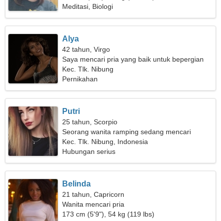
Meditasi, Biologi
Alya
42 tahun, Virgo
Saya mencari pria yang baik untuk bepergian
bersama
Kec. Tlk. Nibung
Pernikahan
Putri
25 tahun, Scorpio
Seorang wanita ramping sedang mencari
seorang pria
Kec. Tlk. Nibung, Indonesia
Hubungan serius
Belinda
21 tahun, Capricorn
Wanita mencari pria
173 cm (5'9"), 54 kg (119 lbs)