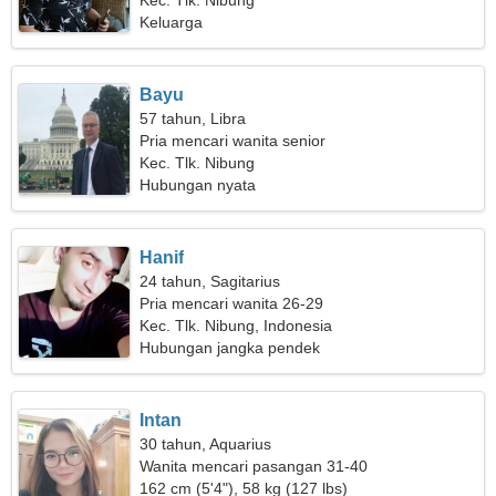
seorang wanita cantik
Kec. Tlk. Nibung
Keluarga
Bayu
57 tahun, Libra
Pria mencari wanita senior
Kec. Tlk. Nibung
Hubungan nyata
Hanif
24 tahun, Sagitarius
Pria mencari wanita 26-29
Kec. Tlk. Nibung, Indonesia
Hubungan jangka pendek
Intan
30 tahun, Aquarius
Wanita mencari pasangan 31-40
162 cm (5'4"), 58 kg (127 lbs)