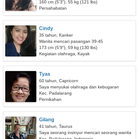
160 cm (5'3"), 55 kg (121 lbs)
Persahabatan
Cindy
35 tahun, Kanker
Wanita mencari pasangan 39-45
173 cm (5'9"), 59 kg (130 lbs)
Kegiatan olahraga, Kayak
Tyas
60 tahun, Capricorn
Saya menyukai olahraga dan kebugaran
Kec. Padalarang
Pernikahan
Gilang
41 tahun, Taurus
Saya seorang insinyur mencari seorang wanita
yang spektakuler
Kec. Padalarang, Indonesia