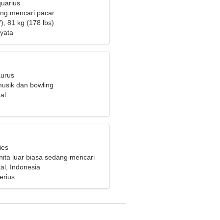
quarius
ng mencari pacar
), 81 kg (178 lbs)
yata
aurus
usik dan bowling
al
ies
ita luar biasa sedang mencari
eperti Anda
al, Indonesia
erius