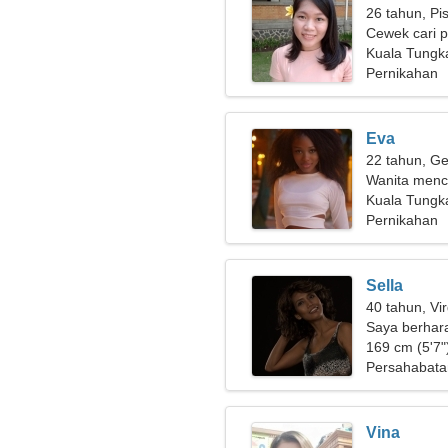
26 tahun, Pi
Cewek cari 
Kuala Tungka
Pernikahan
Eva
22 tahun, Ge
Wanita menca
Kuala Tungk
Pernikahan
Sella
40 tahun, Vi
Saya berhar
romantis
169 cm (5'7")
Persahabata
Vina