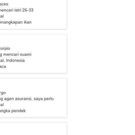
isces
mencari istri 26-33
al
enangkapan ikan
corpio
ng mencari suami
al, Indonesia
aca
rgo
g agen asuransi, saya perlu
nita anggun
al
angka pendek