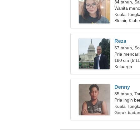
34 tahun, Sa
Wanita menc
Kuala Tungka
Ski air, Klu
Reza
57 tahun, Sc
Pria mencari
180 cm (5'11"
Keluarga
Denny
35 tahun, Ta
Pria ingin b
Kuala Tungka
Gerak badan,