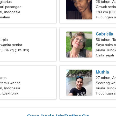
gitarius
25 tahun, A
ari pasangan
Cowok seda
l, Indonesia
183 cm (6'1"
b malam
Hubungan n
Gabriella
orpio
56 tahun, T
 wanita senior
Saya suka m
), 84 kg (185 lbs)
Kuala Tungk
Cinta sejati
Muthia
urus
27 tahun, Ar
ertemu wanita
Seorang wan
l, Indonesia
seseorang s
Kuala Tungk
 Elektronik
Hubungan s