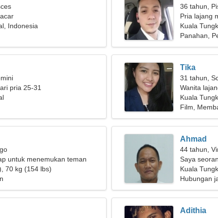
sces
36 tahun, P
pacar
Pria lajang 
l, Indonesia
Kuala Tungk
Panahan, P
Tika
mini
31 tahun, S
ri pria 25-31
Wanita laja
al
Kuala Tungk
Film, Memb
Ahmad
rgo
44 tahun, Vi
ap untuk menemukan teman
Saya seoran
, 70 kg (154 lbs)
seorang wa
Kuala Tungk
n
Hubungan j
Adithia