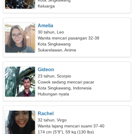
seorang wanita yang penuh kasih sayang
Kota Singkawang
Keluarga
Amelia
30 tahun, Leo
Wanita mencari pasangan 32-38
Kota Singkawang
Sukarelawan, Anime
Gideon
23 tahun, Scorpio
Cowok sedang mencari pacar
Kota Singkawang, Indonesia
Hubungan nyata
Rachel
32 tahun, Virgo
Wanita lajang mencari suami 37-40
174 cm (5'9"), 59 kg (130 lbs)