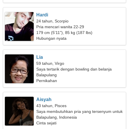
Hardi
24 tahun, Scorpio
Pria mencari wanita 22-29
179 cm (5'11"), 85 kg (187 lbs)
Hubungan nyata
Lia
59 tahun, Virgo
Saya tertarik dengan bowling dan belanja
Balapulang
Pernikahan
Aisyah
43 tahun, Pisces
Saya membutuhkan pria yang tersenyum untuk
romansa
Balapulang, Indonesia
Cinta sejati